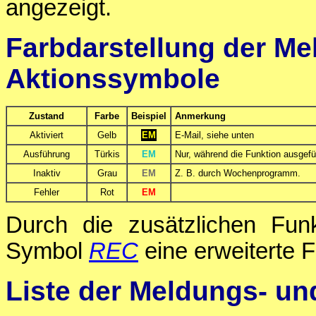
angezeigt.
Farbdarstellung der Me
Aktionssymbole
Zustand
Farbe
Beispiel
Anmerkung
Aktiviert
Gelb
EM
E-Mail, siehe unten
Ausführung
Türkis
EM
Nur, während die Funktion ausgefüh
Inaktiv
Grau
EM
Z. B. durch Wochenprogramm.
Fehler
Rot
EM
Durch die zusätzlichen Fun
Symbol
REC
eine erweiterte F
Liste der Meldungs- u