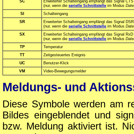
SC
Erweiterter Schalteingang empfängt das Signal CTS 
(nur, wenn die
serielle Schnittstelle
im Modus
Date
SI
Schalteingang
SR
Erweiterter Schalteingang empfängt das Signal DSR 
(nur, wenn die
serielle Schnittstelle
im Modus
Date
SX
Erweiterter Schalteingang empfängt das Signal RxD 
(nur, wenn die
serielle Schnittstelle
im Modus
Date
TP
Temperatur
TT
Zeitgesteuertes Ereignis
UC
Benutzer-Klick
VM
Video-Bewegungsmelder
Meldungs- und Aktion
Diese Symbole werden am re
Bildes eingeblendet und signa
bzw. Meldung aktiviert ist. N