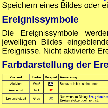
Speichern eines Bildes oder ei
Ereignissymbole
Die Ereignissymbole werd
jeweiligen Bildes eingeblende
Ereignisse. Nicht aktivierte E
Farbdarstellung der Er
Zustand
Farbe
Beispiel
Anmerkung
Aktiviert
Weiß
UC
Benutzer-Klick, siehe unten
Ausgelöst
Rot
UC
Nur, wenn im Dialog
Ereigniseins
Ereignistotzeit
Grau
UC
Ereignistotzeit
definiert ist.