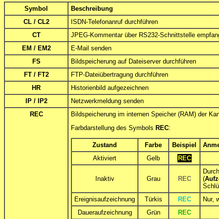
Symbol
Beschreibung
CL / CL2
ISDN-Telefonanruf durchführen
CT
JPEG-Kommentar über RS232-Schnittstelle empfan
EM / EM2
E-Mail senden
FS
Bildspeicherung auf Dateiserver durchführen
FT / FT2
FTP-Dateiübertragung durchführen
HR
Historienbild aufgezeichnen
IP / IP2
Netzwerkmeldung senden
REC
Bildspeicherung im internen Speicher (RAM) der Kam
Farbdarstellung des Symbols
REC
:
Zustand
Farbe
Beispiel
Anme
Aktiviert
Gelb
REC
Durch
Inaktiv
Grau
REC
(
Aufz
Schlü
Ereignisaufzeichnung
Türkis
REC
Nur, 
Daueraufzeichnung
Grün
REC