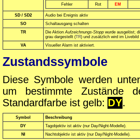
Fehler
Rot
EM
SD / SD2
Audio bei Ereignis aktiv
SO
Schaltausgang schalten
TR
Die Aktion
Aufzeichnungs-Stopp
wurde ausgelöst; d
grau dargestellt (
TR
) und zusätzlich wird im Livebil
VA
Visueller Alarm ist aktiviert.
Zustandssymbole
Diese Symbole werden unten 
um bestimmte Zustände de
Standardfarbe ist gelb:
DY
.
Symbol
Beschreibung
DY
Tagobjektiv ist aktiv (nur Day/Night-Modelle).
NI
Nachtobjektiv ist aktiv (nur Day/Night-Modelle).