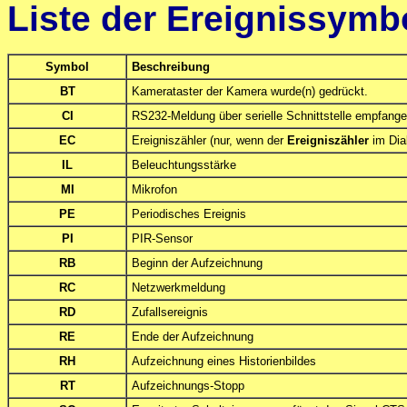
Liste der Ereignissymb
Symbol
Beschreibung
BT
Kamerataster der Kamera wurde(n) gedrückt.
CI
RS232-Meldung über serielle Schnittstelle empfange
EC
Ereigniszähler (nur, wenn der
Ereigniszähler
im Dia
IL
Beleuchtungsstärke
MI
Mikrofon
PE
Periodisches Ereignis
PI
PIR-Sensor
RB
Beginn der Aufzeichnung
RC
Netzwerkmeldung
RD
Zufallsereignis
RE
Ende der Aufzeichnung
RH
Aufzeichnung eines Historienbildes
RT
Aufzeichnungs-Stopp