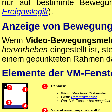
nur auf bestimmte Bewegung
Ereignislogik
).
Anzeige von Bewegung
Wenn
Video-Bewegungsmeld
hervorheben
eingestellt ist, s
einem gepunkteten Rahmen da
Elemente der VM-Fenst
1
Rahmen:
Weiß
:
Standard
-VM-Fenster.
Gelb
:
Referenzfenster
.
Rot
: VM-Fenster hat
ausgelöst
.
2
Video-Bewegungsmelder-ID: