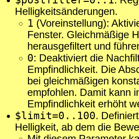
$postfilter=0..1
. Reg
Helligkeitsänderungen.
1
(Voreinstellung): Aktivi
Fenster. Gleichmäßige H
herausgefiltert und führ
0
: Deaktiviert die Nachf
Empfindlichkeit. Die Abs
bei gleichmäßigen konst
empfohlen. Damit kann in
Empfindlichkeit erhöht w
$limit=0..100
. Definier
Helligkeit, ab dem die Bew
Mit diesem Parameter ka